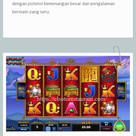
dengan potensi kemenangan besar dan pengalaman
bermain yang seru.