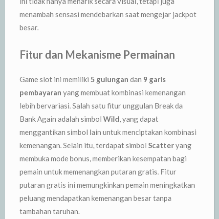
ini tidak hanya menarik secara visual, tetapi juga
menambah sensasi mendebarkan saat mengejar jackpot
besar.
Fitur dan Mekanisme Permainan
Game slot ini memiliki
5 gulungan
dan
9 garis
pembayaran
yang membuat kombinasi kemenangan
lebih bervariasi. Salah satu fitur unggulan Break da
Bank Again adalah simbol
Wild
, yang dapat
menggantikan simbol lain untuk menciptakan kombinasi
kemenangan. Selain itu, terdapat simbol
Scatter
yang
membuka mode bonus, memberikan kesempatan bagi
pemain untuk memenangkan putaran gratis. Fitur
putaran gratis ini memungkinkan pemain meningkatkan
peluang mendapatkan kemenangan besar tanpa
tambahan taruhan.