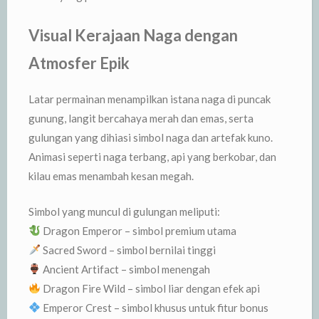
Visual Kerajaan Naga dengan
Atmosfer Epik
Latar permainan menampilkan istana naga di puncak
gunung, langit bercahaya merah dan emas, serta
gulungan yang dihiasi simbol naga dan artefak kuno.
Animasi seperti naga terbang, api yang berkobar, dan
kilau emas menambah kesan megah.
Simbol yang muncul di gulungan meliputi:
Dragon Emperor – simbol premium utama
Sacred Sword – simbol bernilai tinggi
Ancient Artifact – simbol menengah
Dragon Fire Wild – simbol liar dengan efek api
Emperor Crest – simbol khusus untuk fitur bonus