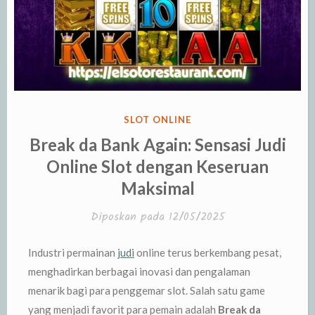
DIPOSKAN
SLOT ONLINE
PADA
Break da Bank Again: Sensasi Judi
Online Slot dengan Keseruan
Maksimal
Diposkan pada
12/05/2025
Industri permainan
judi
online terus berkembang pesat,
menghadirkan berbagai inovasi dan pengalaman
menarik bagi para penggemar slot. Salah satu game
yang menjadi favorit para pemain adalah
Break da