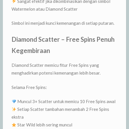
Sangat efektif jika dikombinasikan dengan simbol
Watermelon atau Diamond Scatter
Simbol ini menjadi kunci kemenangan di setiap putaran.
Diamond Scatter – Free Spins Penuh
Kegembiraan
Diamond Scatter memicu fitur Free Spins yang
menghadirkan potensi kemenangan lebih besar.
Selama Free Spins:
Muncul 3+ Scatter untuk memicu 10 Free Spins awal
Setiap Scatter tambahan menambah 2 Free Spins
ekstra
Star Wild lebih sering muncul