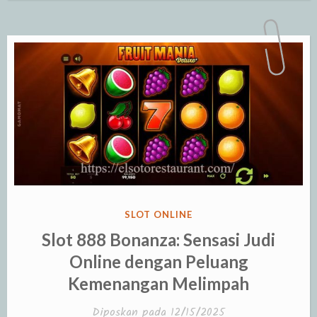
DIPOSKAN
SLOT ONLINE
PADA
Slot 888 Bonanza: Sensasi Judi
Online dengan Peluang
Kemenangan Melimpah
Diposkan pada
12/15/2025