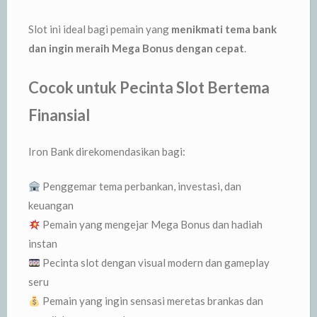
Slot ini ideal bagi pemain yang
menikmati tema bank
dan ingin meraih Mega Bonus dengan cepat
.
Cocok untuk Pecinta Slot Bertema
Finansial
Iron Bank direkomendasikan bagi:
Penggemar tema perbankan, investasi, dan
keuangan
Pemain yang mengejar Mega Bonus dan hadiah
instan
Pecinta slot dengan visual modern dan gameplay
seru
Pemain yang ingin sensasi meretas brankas dan