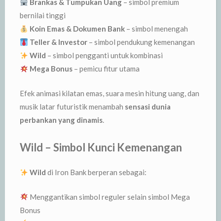
Brankas & Tumpukan Uang
– simbol premium
bernilai tinggi
Koin Emas & Dokumen Bank
– simbol menengah
Teller & Investor
– simbol pendukung kemenangan
Wild
– simbol pengganti untuk kombinasi
Mega Bonus
– pemicu fitur utama
Efek animasi kilatan emas, suara mesin hitung uang, dan
musik latar futuristik menambah
sensasi dunia
perbankan yang dinamis
.
Wild – Simbol Kunci Kemenangan
Wild
di Iron Bank berperan sebagai:
Menggantikan simbol reguler selain simbol Mega
Bonus