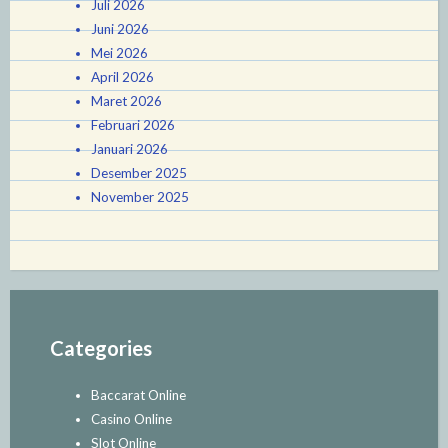
Juli 2026
Juni 2026
Mei 2026
April 2026
Maret 2026
Februari 2026
Januari 2026
Desember 2025
November 2025
Categories
Baccarat Online
Casino Online
Slot Online