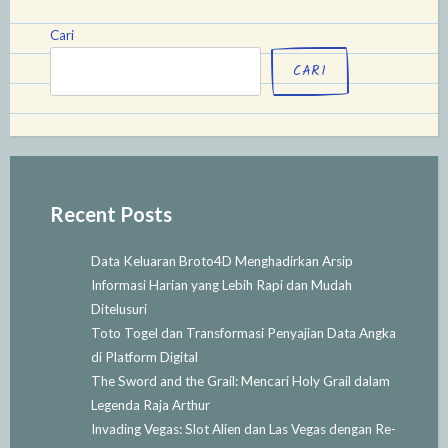
Cari
CARI
Recent Posts
Data Keluaran Broto4D Menghadirkan Arsip
Informasi Harian yang Lebih Rapi dan Mudah
Ditelusuri
Toto Togel dan Transformasi Penyajian Data Angka
di Platform Digital
The Sword and the Grail: Mencari Holy Grail dalam
Legenda Raja Arthur
Invading Vegas: Slot Alien dan Las Vegas dengan Re-