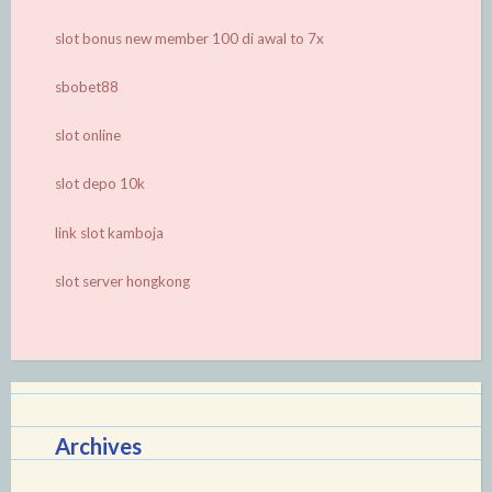
slot bonus new member 100 di awal to 7x
sbobet88
slot online
slot depo 10k
link slot kamboja
slot server hongkong
Archives