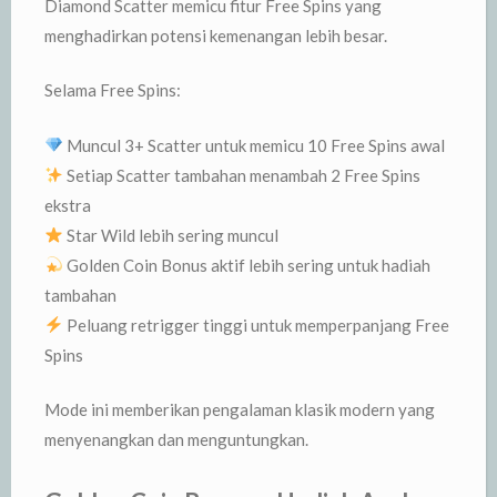
Diamond Scatter memicu fitur Free Spins yang
menghadirkan potensi kemenangan lebih besar.
Selama Free Spins:
Muncul 3+ Scatter untuk memicu 10 Free Spins awal
Setiap Scatter tambahan menambah 2 Free Spins
ekstra
Star Wild lebih sering muncul
Golden Coin Bonus aktif lebih sering untuk hadiah
tambahan
Peluang retrigger tinggi untuk memperpanjang Free
Spins
Mode ini memberikan pengalaman klasik modern yang
menyenangkan dan menguntungkan.