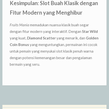
Kesimpulan: Slot Buah Klasik dengan
Fitur Modern yang Menghibur
Fruits Mania
memadukan nuansa klasik buah segar
dengan fitur modern yang interaktif. Dengan
Star Wild
yang kuat,
Diamond Scatter
yang menarik, dan
Golden
Coin Bonus
yang menguntungkan, permainan ini cocok
untuk pemain yang menyukai slot klasik penuh warna
dengan potensi kemenangan besar dan pengalaman
bermain yang seru.