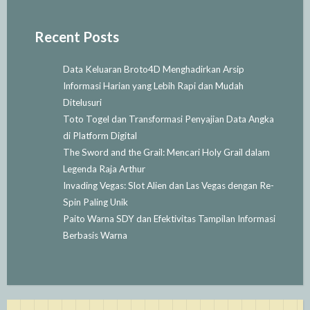
Recent Posts
Data Keluaran Broto4D Menghadirkan Arsip
Informasi Harian yang Lebih Rapi dan Mudah
Ditelusuri
Toto Togel dan Transformasi Penyajian Data Angka
di Platform Digital
The Sword and the Grail: Mencari Holy Grail dalam
Legenda Raja Arthur
Invading Vegas: Slot Alien dan Las Vegas dengan Re-
Spin Paling Unik
Paito Warna SDY dan Efektivitas Tampilan Informasi
Berbasis Warna