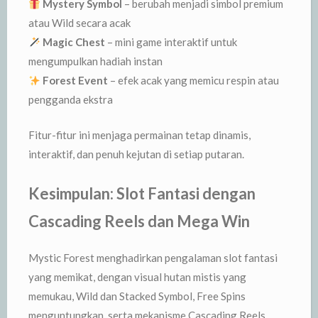
Mystery Symbol
– berubah menjadi simbol premium
atau Wild secara acak
Magic Chest
– mini game interaktif untuk
mengumpulkan hadiah instan
Forest Event
– efek acak yang memicu respin atau
pengganda ekstra
Fitur-fitur ini menjaga permainan tetap dinamis,
interaktif, dan penuh kejutan di setiap putaran.
Kesimpulan: Slot Fantasi dengan
Cascading Reels dan Mega Win
Mystic Forest menghadirkan pengalaman slot fantasi
yang memikat, dengan visual hutan mistis yang
memukau, Wild dan Stacked Symbol, Free Spins
menguntungkan, serta mekanisme Cascading Reels