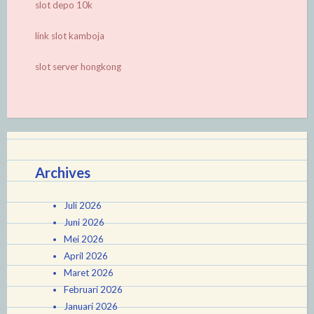
slot depo 10k
link slot kamboja
slot server hongkong
Archives
Juli 2026
Juni 2026
Mei 2026
April 2026
Maret 2026
Februari 2026
Januari 2026