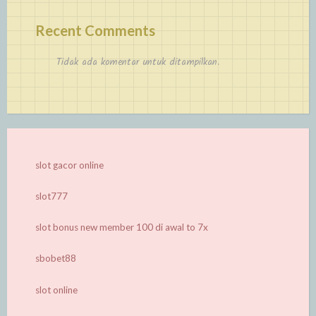
Recent Comments
Tidak ada komentar untuk ditampilkan.
slot gacor online
slot777
slot bonus new member 100 di awal to 7x
sbobet88
slot online