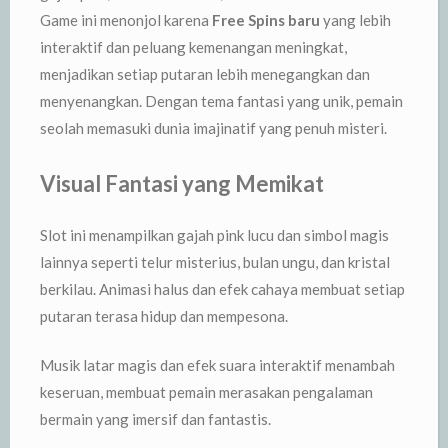
Game ini menonjol karena
Free Spins baru
yang lebih
interaktif dan peluang kemenangan meningkat,
menjadikan setiap putaran lebih menegangkan dan
menyenangkan. Dengan tema fantasi yang unik, pemain
seolah memasuki dunia imajinatif yang penuh misteri.
Visual Fantasi yang Memikat
Slot ini menampilkan gajah pink lucu dan simbol magis
lainnya seperti telur misterius, bulan ungu, dan kristal
berkilau. Animasi halus dan efek cahaya membuat setiap
putaran terasa hidup dan mempesona.
Musik latar magis dan efek suara interaktif menambah
keseruan, membuat pemain merasakan pengalaman
bermain yang imersif dan fantastis.