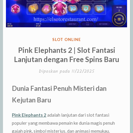
DIPOSKAN
SLOT ONLINE
PADA
Pink Elephants 2 | Slot Fantasi
Lanjutan dengan Free Spins Baru
Diposkan pada
11/22/2025
Dunia Fantasi Penuh Misteri dan
Kejutan Baru
Pink Elephants 2
adalah lanjutan dari slot fantasi
populer yang membawa pemain ke dunia magis penuh
gajah pink, simbol misterius, dan animasi memukau.