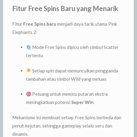
Fitur Free Spins Baru yang Menarik
Fitur
Free Spins baru
menjadi daya tarik utama Pink
Elephants 2:
Mode Free Spins dipicu oleh simbol Scatter
tertentu
Setiap spin dapat memunculkan pengganda
tambahan atau simbol Wild yang meluas
Peluang untuk memicu putaran ekstra
meningkatkan potensi
Super Win
Mekanisme ini membuat setiap Free Spins berbeda dan
penuh kejutan, sehingga gameplay selalu seru dan
dinamis.