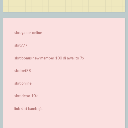
slot gacor online
slot777
slot bonus new member 100 di awal to 7x
sbobet88
slot online
slot depo 10k
link slot kamboja