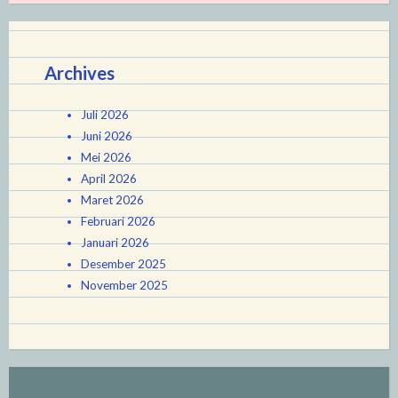
Archives
Juli 2026
Juni 2026
Mei 2026
April 2026
Maret 2026
Februari 2026
Januari 2026
Desember 2025
November 2025