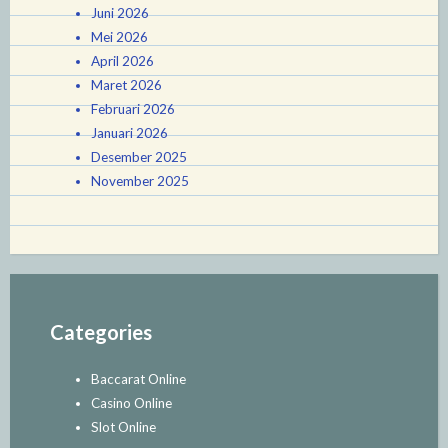
Juni 2026
Mei 2026
April 2026
Maret 2026
Februari 2026
Januari 2026
Desember 2025
November 2025
Categories
Baccarat Online
Casino Online
Slot Online