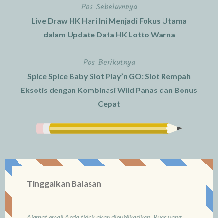
Pos Sebelumnya
Navigasi
Live Draw HK Hari Ini Menjadi Fokus Utama
pos
dalam Update Data HK Lotto Warna
Pos Berikutnya
Spice Spice Baby Slot Play’n GO: Slot Rempah
Eksotis dengan Kombinasi Wild Panas dan Bonus
Cepat
Tinggalkan Balasan
Alamat email Anda tidak akan dipublikasikan.
Ruas yang