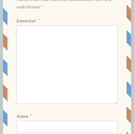
wajib ditandai
*
Komentar
*
Nama
*