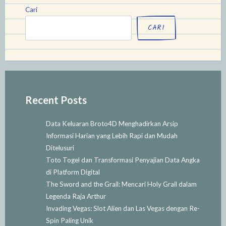
Cari
CARI
Recent Posts
Data Keluaran Broto4D Menghadirkan Arsip
Informasi Harian yang Lebih Rapi dan Mudah
Ditelusuri
Toto Togel dan Transformasi Penyajian Data Angka
di Platform Digital
The Sword and the Grail: Mencari Holy Grail dalam
Legenda Raja Arthur
Invading Vegas: Slot Alien dan Las Vegas dengan Re-
Spin Paling Unik