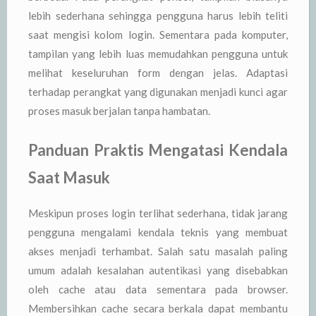
lebih sederhana sehingga pengguna harus lebih teliti
saat mengisi kolom login. Sementara pada komputer,
tampilan yang lebih luas memudahkan pengguna untuk
melihat keseluruhan form dengan jelas. Adaptasi
terhadap perangkat yang digunakan menjadi kunci agar
proses masuk berjalan tanpa hambatan.
Panduan Praktis Mengatasi Kendala
Saat Masuk
Meskipun proses login terlihat sederhana, tidak jarang
pengguna mengalami kendala teknis yang membuat
akses menjadi terhambat. Salah satu masalah paling
umum adalah kesalahan autentikasi yang disebabkan
oleh cache atau data sementara pada browser.
Membersihkan cache secara berkala dapat membantu