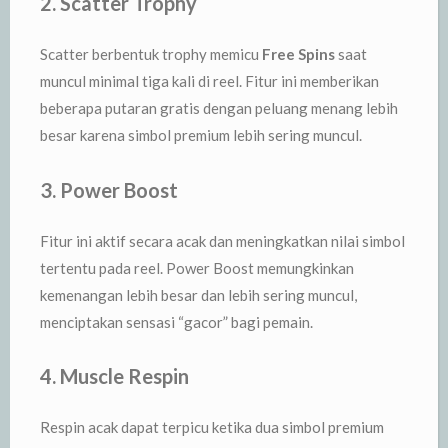
2. Scatter Trophy
Scatter berbentuk trophy memicu
Free Spins
saat
muncul minimal tiga kali di reel. Fitur ini memberikan
beberapa putaran gratis dengan peluang menang lebih
besar karena simbol premium lebih sering muncul.
3. Power Boost
Fitur ini aktif secara acak dan meningkatkan nilai simbol
tertentu pada reel. Power Boost memungkinkan
kemenangan lebih besar dan lebih sering muncul,
menciptakan sensasi “gacor” bagi pemain.
4. Muscle Respin
Respin acak dapat terpicu ketika dua simbol premium