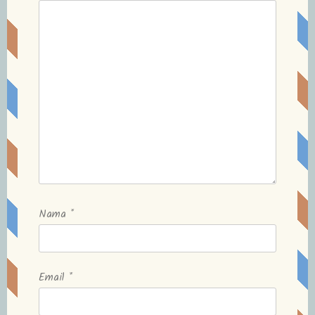
Nama
*
Email
*