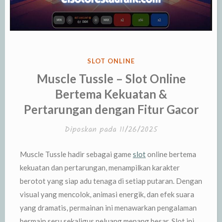
DIPOSKAN
SLOT ONLINE
PADA
Muscle Tussle – Slot Online
Bertema Kekuatan &
Pertarungan dengan Fitur Gacor
Diposkan pada
11/26/2025
Muscle Tussle hadir sebagai game
slot
online bertema
kekuatan dan pertarungan, menampilkan karakter
berotot yang siap adu tenaga di setiap putaran. Dengan
visual yang mencolok, animasi energik, dan efek suara
yang dramatis, permainan ini menawarkan pengalaman
bermain seru sekaligus peluang menang besar. Slot ini