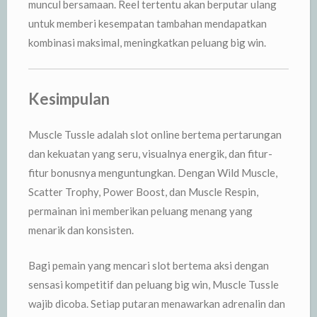
muncul bersamaan. Reel tertentu akan berputar ulang
untuk memberi kesempatan tambahan mendapatkan
kombinasi maksimal, meningkatkan peluang big win.
Kesimpulan
Muscle Tussle adalah slot online bertema pertarungan
dan kekuatan yang seru, visualnya energik, dan fitur-
fitur bonusnya menguntungkan. Dengan Wild Muscle,
Scatter Trophy, Power Boost, dan Muscle Respin,
permainan ini memberikan peluang menang yang
menarik dan konsisten.
Bagi pemain yang mencari slot bertema aksi dengan
sensasi kompetitif dan peluang big win, Muscle Tussle
wajib dicoba. Setiap putaran menawarkan adrenalin dan