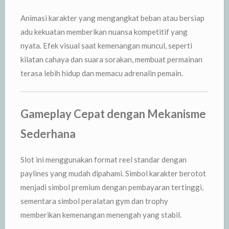
Animasi karakter yang mengangkat beban atau bersiap
adu kekuatan memberikan nuansa kompetitif yang
nyata. Efek visual saat kemenangan muncul, seperti
kilatan cahaya dan suara sorakan, membuat permainan
terasa lebih hidup dan memacu adrenalin pemain.
Gameplay Cepat dengan Mekanisme
Sederhana
Slot ini menggunakan format reel standar dengan
paylines yang mudah dipahami. Simbol karakter berotot
menjadi simbol premium dengan pembayaran tertinggi,
sementara simbol peralatan gym dan trophy
memberikan kemenangan menengah yang stabil.