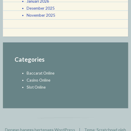
Januari 2026
Desember 2025
November 2025
Categories
Baccarat Online
Casino Online
Slot Online
Dengan bangga bertenaga WordPress
|
Tema: Scratchpad oleh