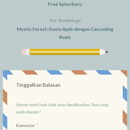
pos
Free Spins Baru
Pos Berikutnya
Mystic Forest: Dunia Ajaib dengan Cascading
Reels
Tinggalkan Balasan
Alamat email Anda tidak akan dipublikasikan.
Ruas yang
wajib ditandai
*
Komentar
*